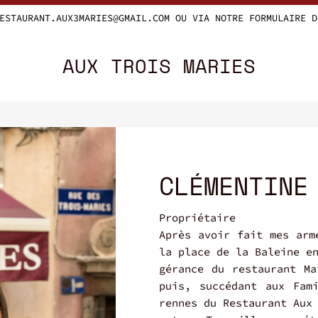
E CADEAU? OFFREZ UN BON POUR UN
REPAS AUX TROIS MARIES!
AUX TROIS MARIES
CLÉMENTINE
Propriétaire
Après avoir fait mes arm
la place de la Baleine e
gérance du restaurant Ma
puis, succédant aux Fam
rennes du Restaurant Aux